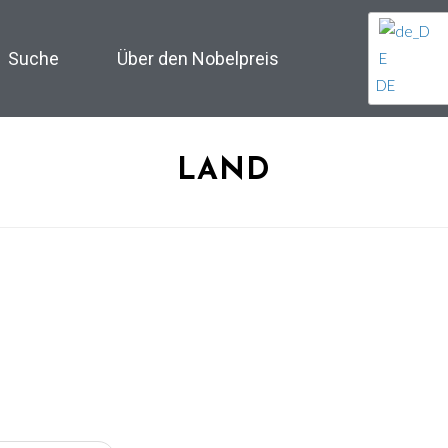
Suche
Über den Nobelpreis
DE
LAND
d and Geoffrey E. Hinton