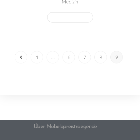
Medizin
Weiterlesen
1
…
6
7
8
9
Über Nobelbpreistraeger.de