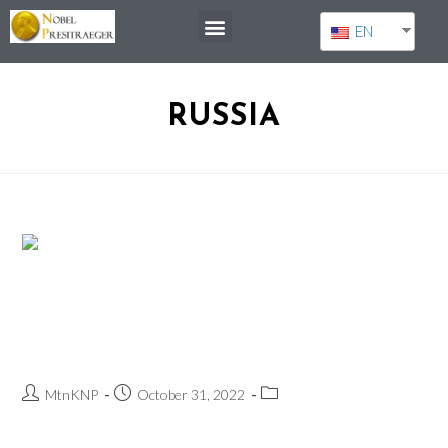
EN
RUSSIA
Ales Bjaljazki, Memorial , Zentrum für
bürgerliche Freiheiten
MtnKNP
October 31, 2022